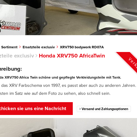
Sortiment
Ersatzteile exclusiv
XRV750 bodywork RD07A
zteile exclusiv
Honda XRV750 AfricaTwin
Verk
reibung:
a XRV750 Africa Twin schöne und gepflegte Verkleidungsteile mit Tank.
t das XRV Farbschema von 1997, es passt aber auch zu anderen Jahren.
sten im Satz wie auf dem Foto zu sehen, also schnell sein.
hicken sie uns eine Nachricht
Versand und Zahlungsoptionen