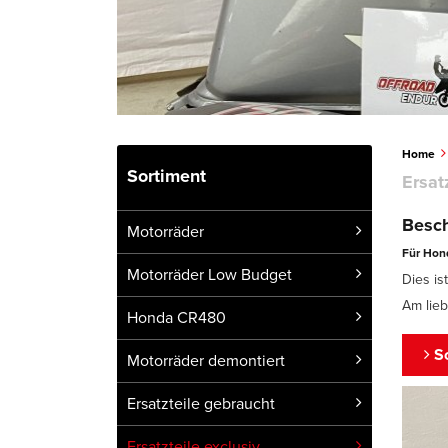
Home
Sortiment
Ersat
Besch
Motorräder
Für Hond
Motorräder Low Budget
Dies is
Am lieb
Honda CR480
Sc
Motorräder demontiert
Ersatzteile gebraucht
Ersatzteile exclusiv