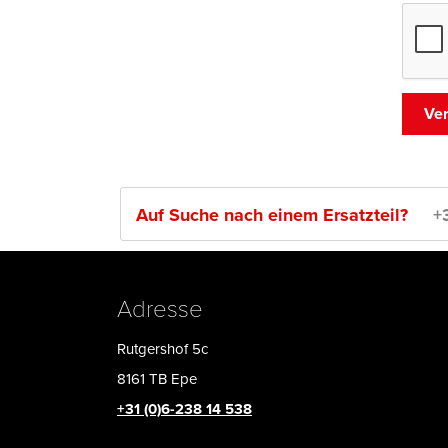
Auf Suche nach einem Ersatzteil?
+
Adresse
Rutgershof 5c
8161 TB Epe
+31 (0)6-238 14 538