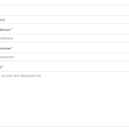
dresse *
nummer *
t *