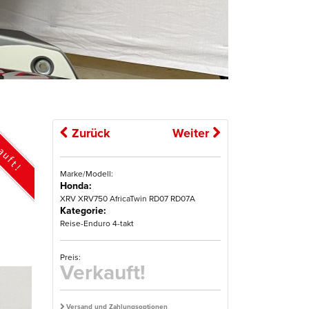
Zurück
Weiter
auft!
Marke/Modell:
Honda:
XRV XRV750 AfricaTwin RD07 RD07A
Kategorie:
Reise-Enduro 4-takt
Preis:
Verkauft!
Versand und Zahlungsoptionen