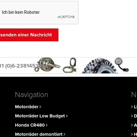
31 (0)6-23814538
Navigation
N
Motorräder
L
Motorräder Low Budget
D
Honda CR480
A
Motorräder demontiert
H