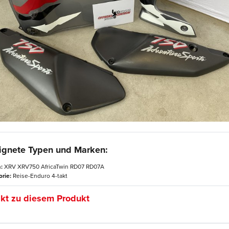
ignete Typen und Marken:
:
XRV XRV750 AfricaTwin RD07 RD07A
rie:
Reise-Enduro 4-takt
kt zu diesem Produkt