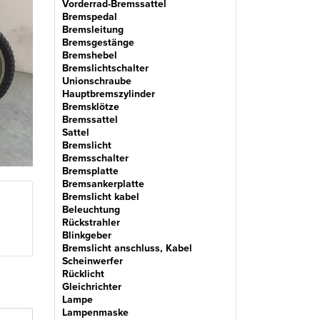
Vorderrad-Bremssattel
Bremspedal
Bremsleitung
Bremsgestänge
Bremshebel
Bremslichtschalter
Unionschraube
Hauptbremszylinder
Bremsklötze
Bremssattel
Sattel
Bremslicht
Bremsschalter
Bremsplatte
Bremsankerplatte
Bremslicht kabel
Beleuchtung
Rückstrahler
Blinkgeber
Bremslicht anschluss, Kabel
Scheinwerfer
Rücklicht
Gleichrichter
Lampe
Lampenmaske