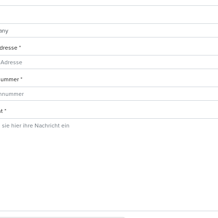
dresse *
nummer *
t *