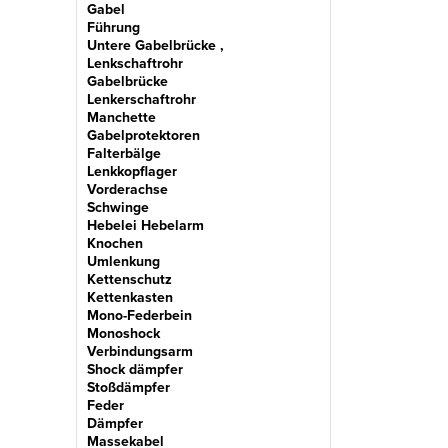
Gabel
Führung
Untere Gabelbrücke ,
Lenkschaftrohr
Gabelbrücke
Lenkerschaftrohr
Manchette
Gabelprotektoren
Falterbälge
Lenkkopflager
Vorderachse
Schwinge
Hebelei Hebelarm
Knochen
Umlenkung
Kettenschutz
Kettenkasten
Mono-Federbein
Monoshock
Verbindungsarm
Shock dämpfer
Stoßdämpfer
Feder
Dämpfer
Massekabel