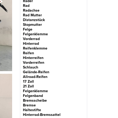
Räder
Rad
Radachse
Rad Mutter
Distanzstück
Stopmutter
Felge
Felgenklemme
Vorderrad
Hinterrad
Reifenklemme
Reifen
Hinterreifen
Vorderreifen
Schlauch
Gelände-Reifen
Allroad-Reifen
17 Zoll
21 Zoll
Felgenklemme
Felgenband
Bremsscheibe
Bremse
Haltestifte
Hinterrad-Bremssattel