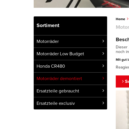
Home
Sortiment
Motor
Besch
Motorräder
Dieser
noch in
Motorräder Low Budget
Mit gut 
Honda CR480
Reagier
Motorräder demontiert
Sc
Ersatzteile gebraucht
Ersatzteile exclusiv