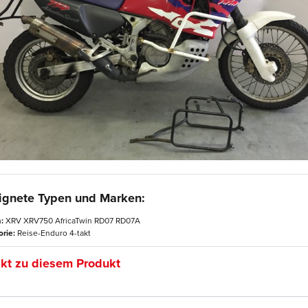
ignete Typen und Marken:
:
XRV XRV750 AfricaTwin RD07 RD07A
rie:
Reise-Enduro 4-takt
kt zu diesem Produkt