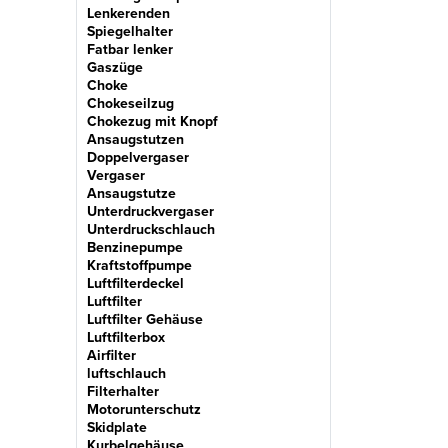
Lenkerenden
Spiegelhalter
Fatbar lenker
Gaszüge
Choke
Chokeseilzug
Chokezug mit Knopf
Ansaugstutzen
Doppelvergaser
Vergaser
Ansaugstutze
Unterdruckvergaser
Unterdruckschlauch
Benzinepumpe
Kraftstoffpumpe
Luftfilterdeckel
Luftfilter
Luftfilter Gehäuse
Luftfilterbox
Airfilter
luftschlauch
Filterhalter
Motorunterschutz
Skidplate
Kurbelgehäuse