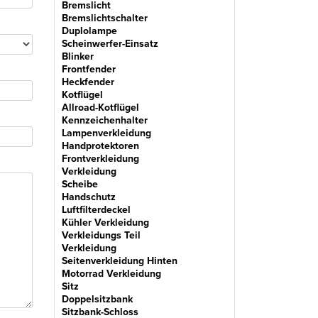
Bremslicht
Bremslichtschalter
Duplolampe
Scheinwerfer-Einsatz
Blinker
Frontfender
Heckfender
Kotflügel
Allroad-Kotflügel
Kennzeichenhalter
Lampenverkleidung
Handprotektoren
Frontverkleidung
Verkleidung
Scheibe
Handschutz
Luftfilterdeckel
Kühler Verkleidung
Verkleidungs Teil
Verkleidung
Seitenverkleidung Hinten
Motorrad Verkleidung
Sitz
Doppelsitzbank
Sitzbank-Schloss