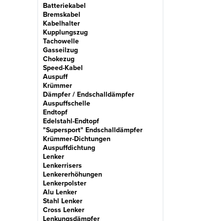
Batteriekabel
Bremskabel
Kabelhalter
Kupplungszug
Tachowelle
Gasseilzug
Chokezug
Speed-Kabel
Auspuff
Krümmer
Dämpfer / Endschalldämpfer
Auspuffschelle
Endtopf
Edelstahl-Endtopf
"Supersport" Endschalldämpfer
Krümmer-Dichtungen
Auspuffdichtung
Lenker
Lenkerrisers
Lenkererhöhungen
Lenkerpolster
Alu Lenker
Stahl Lenker
Cross Lenker
Lenkungsdämpfer