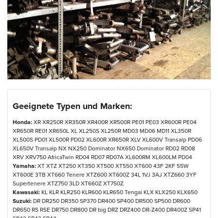
Geeignete Typen und Marken:
Honda:
XR XR250R XR350R XR400R XR500R PE01 PE03 XR600R PE04
XR650R RE01 XR650L XL XL250S XL250R MD03 MD06 MD11 XL350R
XL500S PD01 XL500R PD02 XL600R XR650R XLV XL600V Transalp PD06
XL650V Transalp NX NX250 Dominator NX650 Dominator RD02 RD08
XRV XRV750 AfricaTwin RD04 RD07 RD07A XL600RM XL600LM PD04
Yamaha:
XT XTZ XT250 XT350 XT500 XT550 XT600 43F 2KF 55W
XT600E 3TB XT660 Tenere XTZ600 XT600Z 34L 1VJ 3AJ XTZ660 3YF
Supertenere XTZ750 3LD XT660Z XT750Z
Kawasaki:
KL KLR KLR250 KLR600 KLR650 Tengai KLX KLX250 KLX650
Suzuki:
DR DR250 DR350 SP370 DR400 SP400 DR500 SP500 DR600
DR650 RS RSE DR750 DR800 DR big DRZ DRZ400 DR-Z400 DR400Z SP41