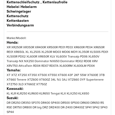
Kettenschleifschutz , Kettenlaufrolle
Hebelei Hebelarm
Schwingelager
Kettenschutz
Kettenkasten
Verbindungsarm
Marke/Modell:
Honda:
XR XR250R XR350R XR400R XR500R PE01 PE03 XR600R PE04 XR650R
RE01 XR650L XL XL250S XL250R MD03 MD06 MD11 XL350R XL500S PD01
XL500R PD02 XL600R XR650R XLV XL600V Transalp PD06 XL650V
Transalp NX NX250 Dominator NX650 Dominator RD02 RD08 XRV
XRV750 AfricaTwin RD04 RD07 RD07A XL600RM XL600LM PD04
Yamaha:
XT XTZ XT250 XT350 XT500 XT550 XT600 43F 2KF 55W XT600E 3TB
XT660 Tenere XTZ600 XT600Z 34L 1VJ 3AJ XTZ660 3YF Supertenere
XTZ750 3LD XT660Z XT750Z
Kawasaki:
KL KLR KLR250 KLR600 KLR650 Tengai KLX KLX250 KLX650
Suzuki:
DR DR250 DR350 SP370 DR400 SP400 DR500 SP500 DR600 DR650 RS
RSE DR750 DR800 DR big DRZ DRZ400 DR-Z400 DR400Z SP41 SP42 SP43
SP44